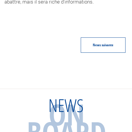
abattre, mais il sera riche d’informations.
News
suivante
NEWS
ON
BOARD