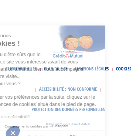
Salut c'est nous...
les Cookies !
On a attendu d'être sûrs que le
contenu de ce site vous intéresse avant de vous
CREDITMUTUEL.FR
PLAN DU SITE
MENTIONS LÉGALES
COOKIES
déranger, mais on aimerait bien vous accompagner
|
|
|
pendant votre visite...
C'est OK pour vous ?
ACCESSIBILITÉ : NON CONFORME
|
|
Pour modifier vos préférences par la suite, cliquez sur le
lien 'Préférences de cookies' situé dans le pied de page.
PROTECTION DES DONNÉES PERSONNELLES
Lire la politique de confidentialité
© Copyright 2025 - Crédit Mutuel
Consentements certifiés par