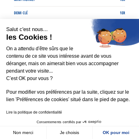
DEMI CLÉ
1ER
Salut c'est nous...
les Cookies !
PALMARÈS 2012
On a attendu d'être sûrs que le
contenu de ce site vous intéresse avant de vous
LES SABLES – LES AÇORES – LES SABLES
1ER
déranger, mais on aimerait bien vous accompagner
UK FASTNET
3E
pendant votre visite...
C'est OK pour vous ?
Pour modifier vos préférences par la suite, cliquez sur le
FORMATION
lien 'Préférences de cookies' situé dans le pied de page.
Lire la politique de confidentialité
INGÉNIEUR AÉRONAUTIQUE SUPAÉRO
Consentements certifiés par
MAÎTRISE DE PHYSIQUE
Non merci
Je choisis
OK pour moi