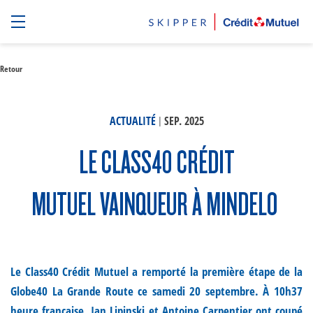
Retour
|
ACTUALITÉ
SEP. 2025
LE CLASS40 CRÉDIT
MUTUEL VAINQUEUR À MINDELO
Le Class40 Crédit Mutuel a remporté la première étape de la
Globe40 La Grande Route ce samedi 20 septembre. À 10h37
heure française, Ian Lipinski et Antoine Carpentier ont coupé