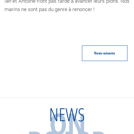
Ian et Antoine n’ont pas tardé à avancer leurs pions. Nos
marins ne sont pas du genre à renoncer !
News
suivante
NEWS
ON