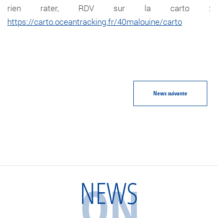
rien rater, RDV sur la carto :
https://carto.oceantracking.fr/40malouine/carto
News
suivante
NEWS
ON