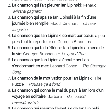
La chanson qui fait pleurer Ian Lipinski
: Renaud –
Mistral gagnant
La chanson qui apaise Ian Lipinski à la fin d’une
journée bien remplie
: Maddi Oinehart –
La hadi
aingürüa
La chanson que Ian Lipinski connaît par cœur
: à peu
près tout le répertoire de Georges Brassens
La chanson qui fait réfléchir Ian Lipinski au sens de
la vie
: Georges Brassens –
Le grand Pan
La chanson que Ian Lipinski écoute seul en
s’endormant en mer
: Leonard Cohen –
The Stranger
Song
La chanson de la motivation pour Ian Lipinski
: The
Puzzle –
Pousse ça à fond
La chanson qui donne le mal du pays à Ian lors d’un
voyage en solitaire
: Barbara –
Dis, quand
reviendras-tu ?
La chanson qui résume l’aventure de Ian Lipinski