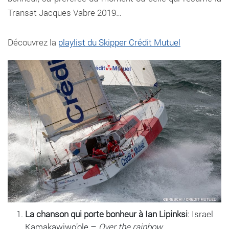
Transat Jacques Vabre 2019…
Découvrez la
playlist du Skipper Crédit Mutuel
La chanson qui porte bonheur à Ian Lipinksi
: Israel
Kamakawiwo’ole –
Over the rainbow