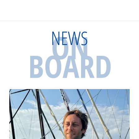
NEWS
ON
BOARD