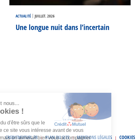
|
ACTUALITÉ
JUILLET. 2026
Une longue nuit dans l’incertain
Salut c'est nous...
les Cookies !
On a attendu d'être sûrs que le
contenu de ce site vous intéresse avant de vous
CREDITMUTUEL.FR
PLAN DU SITE
MENTIONS LÉGALES
COOKIES
déranger, mais on aimerait bien vous accompagner
|
|
|