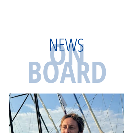
NEWS
ON
BOARD