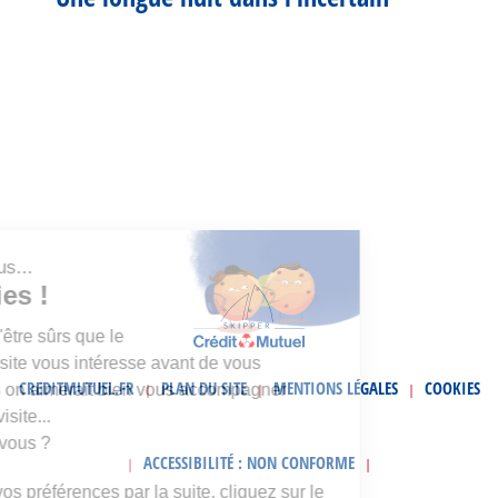
Salut c'est nous...
les Cookies !
On a attendu d'être sûrs que le
contenu de ce site vous intéresse avant de vous
CREDITMUTUEL.FR
PLAN DU SITE
MENTIONS LÉGALES
COOKIES
déranger, mais on aimerait bien vous accompagner
|
|
|
pendant votre visite...
C'est OK pour vous ?
ACCESSIBILITÉ : NON CONFORME
|
|
Pour modifier vos préférences par la suite, cliquez sur le