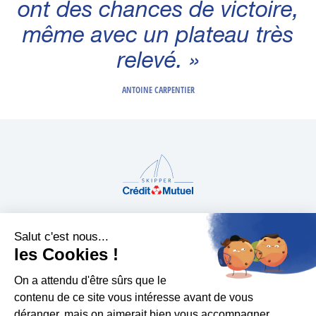
ont des chances de victoire,
même avec un plateau très
relevé. »
ANTOINE CARPENTIER
CREDITMUTUEL.FR
PLAN DU SITE
MENTIONS LÉGALES
COOKIES
|
|
|
Salut c'est nous...
les Cookies !
ACCESSIBILITÉ : NON CONFORME
|
|
On a attendu d'être sûrs que le
contenu de ce site vous intéresse avant de vous
PROTECTION DES DONNÉES PERSONNELLES
déranger, mais on aimerait bien vous accompagner